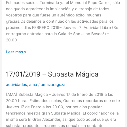
Estimados socios, Terminado ya el Memorial Pepe Carroll, sólo
nos queda agradecer la implicación y el trabajo de todos
vosotros para que fuese un auténtico éxito, muchas
gracias.Os dejamos a continuación las actividades para los
próximos días FEBRERO 2019– Jueves 7 Actividad Libre (Se
entregarán entradas para la Gala de San Juan Bosco*) –
20.00
Leer más »
17/01/2019 – Subasta Mágica
17/01/2019
–
actividades
,
ama
/
amazaragoza
Subasta
Mágica
[AMA] Subasta Mágica – Jueves 17 de Enero de 2019 a las
20.00 horas Estimados socios, Queremos recordaros que este
Jueves 17 de Enero a las 20.00, por petición popular,
tendremos nuestra gran Subasta Mágica. El coordinador de la
misma será El Gran Alexander, así que todo aquel que quiera
subastar productos, rogamos os pongáis en contacto