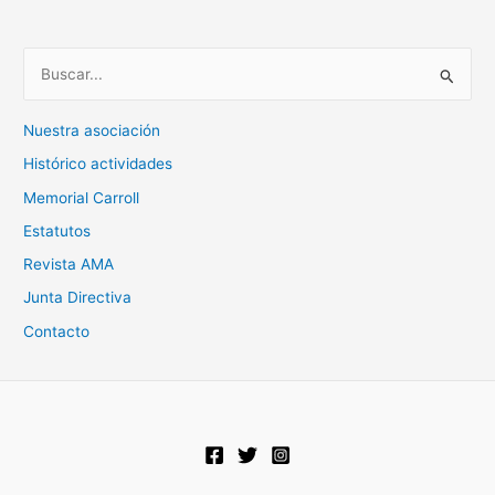
B
u
Nuestra asociación
s
Histórico actividades
c
Memorial Carroll
a
r
Estatutos
p
Revista AMA
o
Junta Directiva
r
Contacto
: