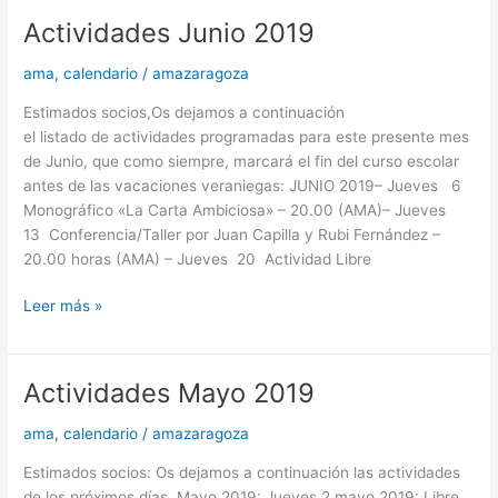
Actividades Junio 2019
Actividades
Junio
ama
,
calendario
/
amazaragoza
2019
Estimados socios,Os dejamos a continuación
el listado de actividades programadas para este presente mes
de Junio, que como siempre, marcará el fin del curso escolar
antes de las vacaciones veraniegas: JUNIO 2019– Jueves 6
Monográfico «La Carta Ambiciosa» – 20.00 (AMA)– Jueves
13 Conferencia/Taller por Juan Capilla y Rubi Fernández –
20.00 horas (AMA) – Jueves 20 Actividad Libre
Leer más »
Actividades Mayo 2019
Actividades
Mayo
ama
,
calendario
/
amazaragoza
2019
Estimados socios: Os dejamos a continuación las actividades
de los próximos días. Mayo 2019: Jueves 2 mayo 2019: Libre