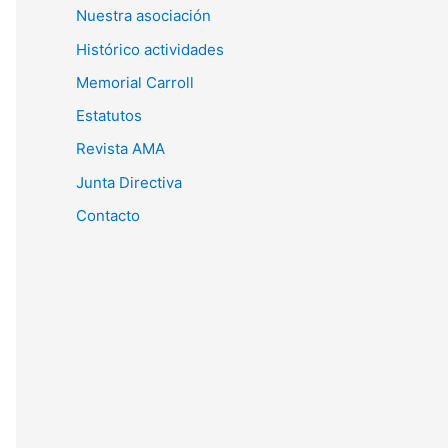
Nuestra asociación
s
Histórico actividades
c
Memorial Carroll
a
r
Estatutos
p
Revista AMA
o
Junta Directiva
r
Contacto
: