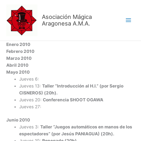
Ir
al
Asociación Mágica
contenido
Aragonesa A.M.A.
Enero 2010
Febrero 2010
Marzo 2010
Abril 2010
Mayo 2010
Jueves 6:
Jueves 13:
Taller “Introducción al H.I.” (por Sergio
CISNEROS) (20h).
Jueves 20:
Conferencia SHOOT OGAWA
Jueves 27:
Junio 2010
Jueves 3:
Taller “Juegos automáticos en manos de los
espectadores” (por Jesús PANIAGUA) (20h).
Jueves 10:
Renegade (20h).